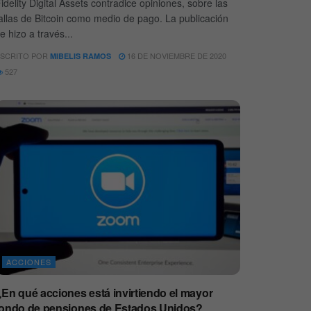
idelity Digital Assets contradice opiniones, sobre las
allas de Bitcoin como medio de pago. La publicación
e hizo a través...
SCRITO POR
16 DE NOVIEMBRE DE 2020
MIBELIS RAMOS
527
ACCIONES
¿En qué acciones está invirtiendo el mayor
fondo de pensiones de Estados Unidos?