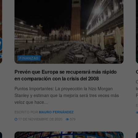
FINANZAS
Prevén que Europa se recuperará más rápido
O
en comparación con la crisis del 2008
O
Puntos Importantes: La proyección la hizo Morgan
t
Stanley y estiman que la mejoría será tres veces más
P
veloz que hace...
E
ESCRITO POR
MAURO FERNÁNDEZ
17 DE NOVIEMBRE DE 2020
579