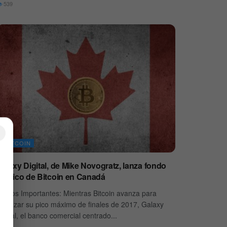
539
×
BITCOIN
alaxy Digital, de Mike Novogratz, lanza fondo
público de Bitcoin en Canadá
untos Importantes: Mientras Bitcoin avanza para
lcanzar su pico máximo de finales de 2017, Galaxy
igital, el banco comercial centrado...