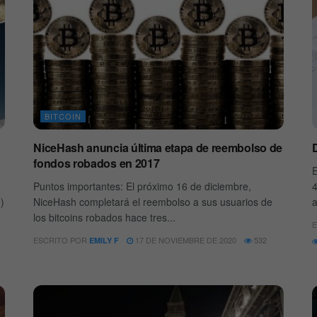
BITCOIN
NiceHash anuncia última etapa de reembolso de
D
fondos robados en 2017
E
Puntos importantes: El próximo 16 de diciembre,
4
)
NiceHash completará el reembolso a sus usuarios de
a
los bitcoins robados hace tres...
E
ESCRITO POR
17 DE NOVIEMBRE DE 2020
532
EMILY F