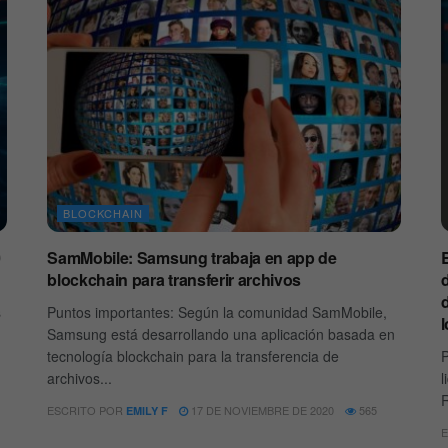
BLOCKCHAIN
0
SamMobile: Samsung trabaja en app de
blockchain para transferir archivos
d
s
Puntos importantes: Según la comunidad SamMobile,
l
Samsung está desarrollando una aplicación basada en
tecnología blockchain para la transferencia de
P
archivos...
l
R
ESCRITO POR
17 DE NOVIEMBRE DE 2020
565
EMILY F
E