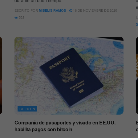
durante un buen tiempo.
d
e
ESCRITO POR
16 DE NOVIEMBRE DE 2020
MIBELIS RAMOS
E
523
BITCOIN
Compañía de pasaportes y visado en EE.UU.
B
habilita pagos con bitcoin
c