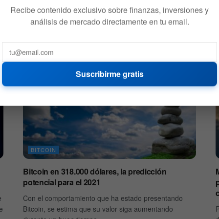
ESCRITO POR
17 DE NOVIEMBRE DE 2020
E
BITFINANZAS
Recibe contenido exclusivo sobre finanzas, inversiones y
535
análisis de mercado directamente en tu email.
Suscribirme gratis
BITCOIN
Bitcoin en 318.000 dólares, la predicción
potencial para el 2021
p
e
Con el comportamiento que ha estado presentando
re
Bitcoin, se estima que su valor siga aumentando
P