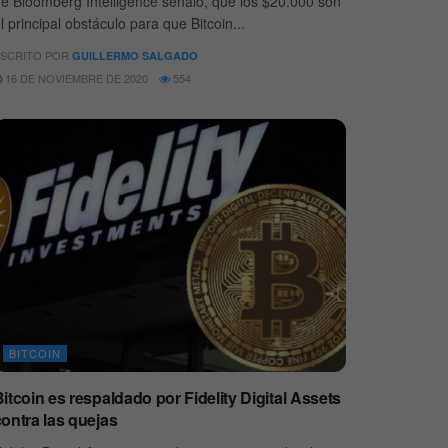
e Bloomberg Intelligence señaló, que los $20.000 son
l principal obstáculo para que Bitcoin...
SCRITO POR
GUILLERMO SALGADO
16 DE NOVIEMBRE DE 2020
554
BITCOIN
itcoin es respaldado por Fidelity Digital Assets
ontra las quejas