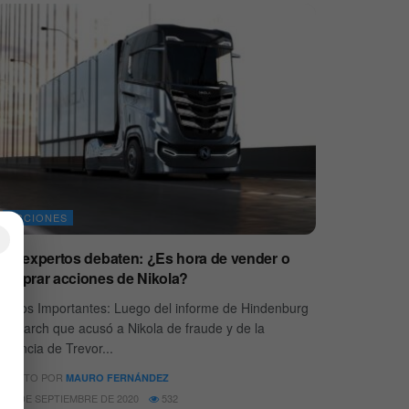
ACCIONES
×
Los expertos debaten: ¿Es hora de vender o
comprar acciones de Nikola?
untos Importantes: Luego del informe de Hindenburg
esearch que acusó a Nikola de fraude y de la
enuncia de Trevor...
SCRITO POR
MAURO FERNÁNDEZ
27 DE SEPTIEMBRE DE 2020
532