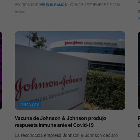
o
ESCRITO POR
26 DE SEPTIEMBRE DE 2020
MIBELIS RAMOS
E
594
FINANZAS
Vacuna de Johnson & Johnson produjo
respuesta inmune ante el Covid-19
La reconocida empresa Johnson & Johnson declaro
E