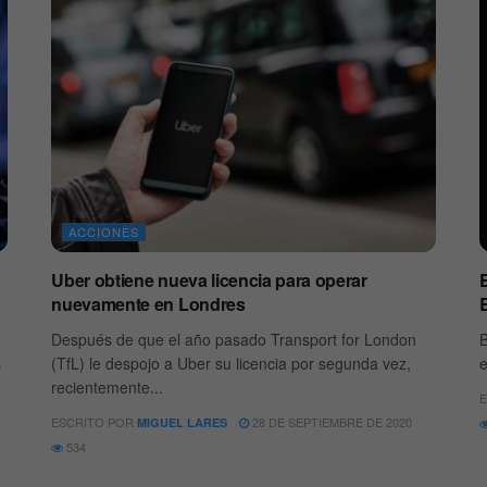
ACCIONES
Uber obtiene nueva licencia para operar
nuevamente en Londres
B
Después de que el año pasado Transport for London
B
s
(TfL) le despojo a Uber su licencia por segunda vez,
e
recientemente...
E
ESCRITO POR
28 DE SEPTIEMBRE DE 2020
MIGUEL LARES
534