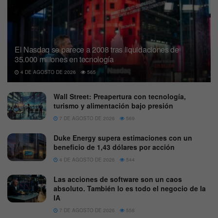
El Nasdaq se parece a 2008 tras liquidaciones de
35.000 millones en tecnología
4 DE AGOSTO DE 2026
565
Wall Street: Preapertura con tecnología,
turismo y alimentación bajo presión
7 DE AGOSTO DE 2026
569
Duke Energy supera estimaciones con un
beneficio de 1,43 dólares por acción
4 DE AGOSTO DE 2026
544
Las acciones de software son un caos
absoluto. También lo es todo el negocio de la
IA
7 DE AGOSTO DE 2026
558