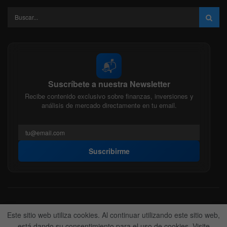
📬
Suscríbete a nuestra Newsletter
Recibe contenido exclusivo sobre finanzas, inversiones y
análisis de mercado directamente en tu email.
Suscribirme
Acerca de nosotros
Politica Editorial
Nuestro Equipo
Este sitio web utiliza cookies. Al continuar utilizando este sitio web,
Contactanos
Anunciate
está dando su consentimiento para el uso de cookies. Visite