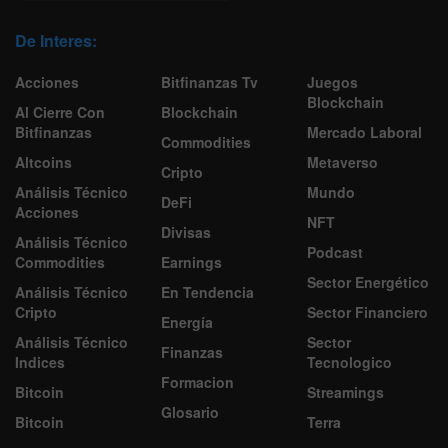
De Interes:
Acciones
Bitfinanzas Tv
Juegos
Blockchain
Al Cierre Con
Blockchain
Bitfinanzas
Mercado Laboral
Commodities
Altcoins
Metaverso
Cripto
Análisis Técnico
Mundo
DeFi
Acciones
NFT
Divisas
Análisis Técnico
Podcast
Commodities
Earnings
Sector Energético
Análisis Técnico
En Tendencia
Cripto
Sector Financiero
Energía
Análisis Técnico
Sector
Finanzas
Indices
Tecnologico
Formacion
Bitcoin
Streamings
Glosario
Bitcoin
Terra