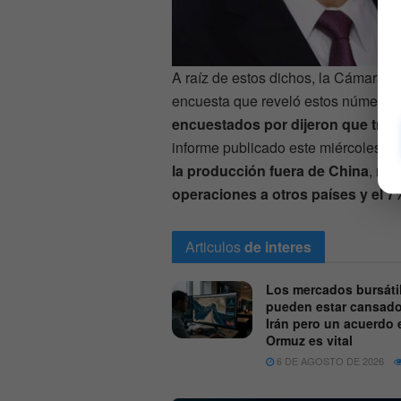
A raíz de estos dichos, la Cámara 
encuesta que reveló estos números
encuestados por dijeron que tra
informe publicado este miércoles.
M
la producción fuera de China
, mi
operaciones a otros países y el 7%
Articulos
de interes
Los mercados bursáti
pueden estar cansad
Irán pero un acuerdo 
Ormuz es vital
6 DE AGOSTO DE 2026