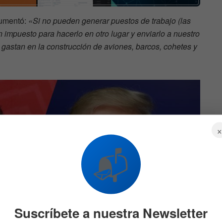
gumentó:
«Si no pueden generar puestos de trabajo (las
impuesto para hacerlo en otro lugar y enviarlo a nuestro
 gastan en la construcción de aviones, barcos, cohetes y
📬
Suscríbete a nuestra Newsletter