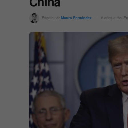
China
Escrito por
Mauro Fernández
6 años atrás
En