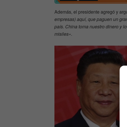
Además, el presidente agregó y ar
empresas) aquí, que paguen un gran 
país. China toma nuestro dinero y lo
misiles».