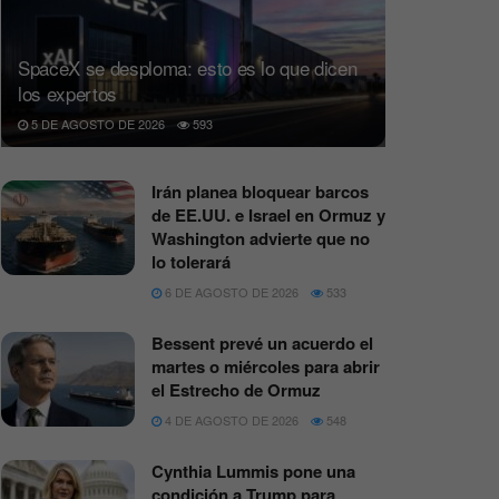
SpaceX se desploma: esto es lo que dicen
los expertos
5 DE AGOSTO DE 2026
593
Irán planea bloquear barcos
de EE.UU. e Israel en Ormuz y
Washington advierte que no
lo tolerará
6 DE AGOSTO DE 2026
533
Bessent prevé un acuerdo el
martes o miércoles para abrir
el Estrecho de Ormuz
4 DE AGOSTO DE 2026
548
Cynthia Lummis pone una
condición a Trump para