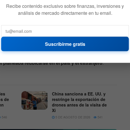
Recibe contenido exclusivo sobre finanzas, inversiones y
análisis de mercado directamente en tu email.
de Comercio Estadounidense en Shanghái realizó una
:
solo el 4% de los más de 200 fabricantes
sladarán producción a Estados Unidos
, según el
Suscribirme gratis
ás del 75% dijo que no tiene la intención de trasladar
entras que
el 14% dijo que trasladará algunas
 planeaba reubicarse en el país y el extranjero
.
les
China sanciona a EE. UU. y
os de
restringe la exportación de
en
drones antes de la visita de
Xi
546
5 DE AGOSTO DE 2026
541