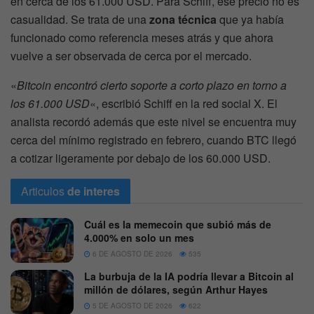
en cerca de los 61.000 USD. Para Schiff, ese precio no es
casualidad. Se trata de una
zona técnica
que ya había
funcionado como referencia meses atrás y que ahora
vuelve a ser observada de cerca por el mercado.
«
Bitcoin encontró cierto soporte a corto plazo en torno a
los 61.000 USD
«, escribió Schiff en la red social X. El
analista recordó además que este nivel se encuentra muy
cerca del mínimo registrado en febrero, cuando BTC llegó
a cotizar ligeramente por debajo de los 60.000 USD.
Articulos
de interes
Cuál es la memecoin que subió más de
4.000% en solo un mes
6 DE AGOSTO DE 2026
535
La burbuja de la IA podría llevar a Bitcoin al
millón de dólares, según Arthur Hayes
5 DE AGOSTO DE 2026
622