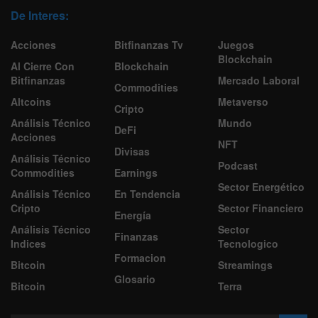
De Interes:
Acciones
Bitfinanzas Tv
Juegos
Blockchain
Al Cierre Con
Blockchain
Bitfinanzas
Mercado Laboral
Commodities
Altcoins
Metaverso
Cripto
Análisis Técnico
Mundo
DeFi
Acciones
NFT
Divisas
Análisis Técnico
Podcast
Commodities
Earnings
Sector Energético
Análisis Técnico
En Tendencia
Cripto
Sector Financiero
Energía
Análisis Técnico
Sector
Finanzas
Indices
Tecnologico
Formacion
Bitcoin
Streamings
Glosario
Bitcoin
Terra