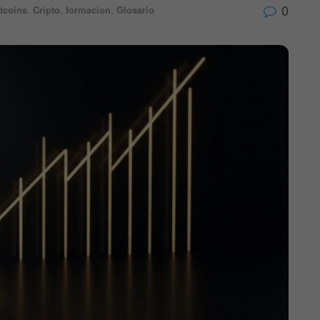
0
tcoins
,
Cripto
,
formacion
,
Glosario