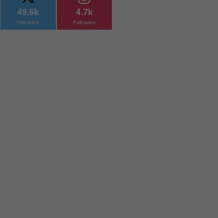
49.6k
4.7k
Followers
Followers