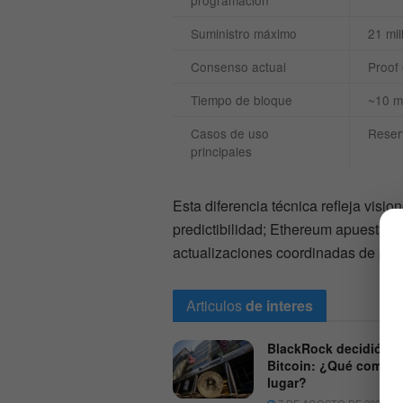
programación
Suministro máximo
21 mi
Consenso actual
Proof 
Tiempo de bloque
~10 m
Casos de uso
Reser
principales
Esta diferencia técnica refleja vision
predictibilidad; Ethereum apuesta po
actualizaciones coordinadas de prot
Articulos
de interes
BlackRock decidió ve
Bitcoin: ¿Qué compró
lugar?