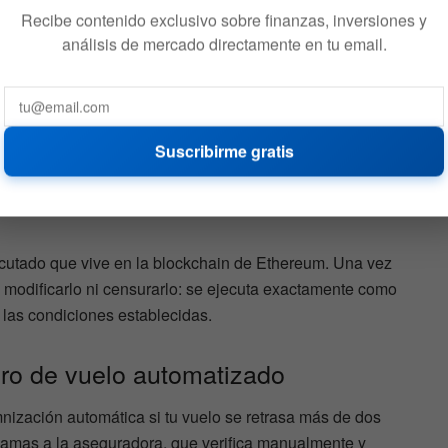
700
6 DE AGOSTO DE 2026
639
Recibe contenido exclusivo sobre finanzas, inversiones y
análisis de mercado directamente en tu email.
Suscribirme gratis
ontract y cómo cambia las
ecutado que vive en la blockchain de Ethereum. Una vez
 modificarlo ni censurarlo: se ejecuta exactamente como
las condiciones establecidas.
uro de vuelo automatizado
nización automática si tu vuelo se retrasa más de dos
eclamas a la aseguradora, que verifica manualmente y