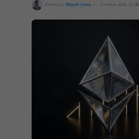
Escrito por
Miguel Lares
2 meses atrás
En
Al