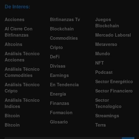
De Interes:
Acciones
Bitfinanzas Tv
Juegos
Blockchain
Al Cierre Con
Blockchain
Bitfinanzas
Mercado Laboral
Commodities
Altcoins
Metaverso
Cripto
Análisis Técnico
Mundo
DeFi
Acciones
NFT
Divisas
Análisis Técnico
Podcast
Commodities
Earnings
Sector Energético
Análisis Técnico
En Tendencia
Cripto
Sector Financiero
Energía
Análisis Técnico
Sector
Finanzas
Indices
Tecnologico
Formacion
Bitcoin
Streamings
Glosario
Bitcoin
Terra