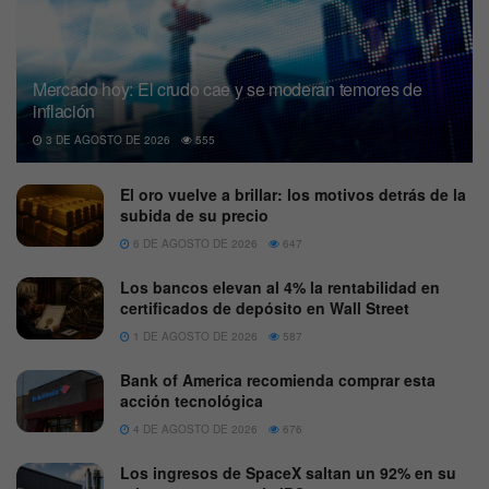
Mercado hoy: El crudo cae y se moderan temores de
inflación
3 DE AGOSTO DE 2026
555
El oro vuelve a brillar: los motivos detrás de la
subida de su precio
6 DE AGOSTO DE 2026
647
Los bancos elevan al 4% la rentabilidad en
certificados de depósito en Wall Street
1 DE AGOSTO DE 2026
587
Bank of America recomienda comprar esta
acción tecnológica
4 DE AGOSTO DE 2026
676
Los ingresos de SpaceX saltan un 92% en su