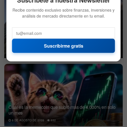
Recibe contenido exclusivo sobre finanzas, inversiones y
análisis de mercado directamente en tu email.
BlackRock decidió vender Bitcoin: ¿Qué compró en su
lugar?
Suscribirme gratis
7 DE AGOSTO DE 2026
686
Cuál es la memecoin que subió más de 4.000% en solo
un mes
6 DE AGOSTO DE 2026
632