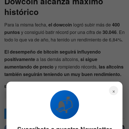
Dowcoin alcanza máximo
histórico
Para la misma fecha,
el dowcoin
logró subir más de
400
puntos
y consiguió batir récord por una cifra de
30.046
. En
todo lo que va de año, ha tenido un rendimiento de 6,84%.
El desempeño de bitcoin seguirá influyendo
positivamente
a las demás altcoins,
si sigue
aumentando de precio
y rompiendo récords,
las altcoins
también seguirán teniendo un muy buen rendimiento.
Etiquetas:
altcoins
Bitcoin
bitcoins
Criptoactivos
×
Criptomonedas
criptos
dowcoin
📬
Articulos
Relacionados
Suscríbete a nuestra Newsletter