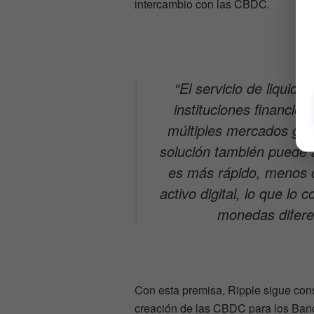
intercambio con las CBDC.
“El servicio de liquid
instituciones financier
múltiples mercados globa
solución también puede 
es más rápido, menos c
activo digital, lo que lo 
monedas diferen
Con esta premisa, Ripple sigue const
creación de las CBDC para los Banc