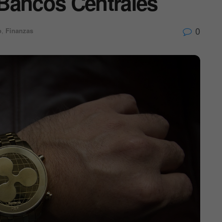
Bancos Centrales
0
o
,
Finanzas