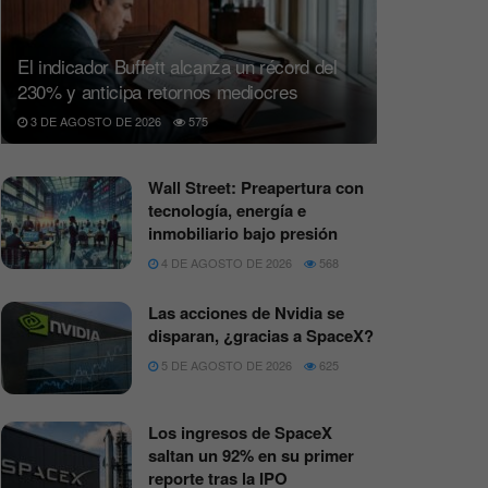
El indicador Buffett alcanza un récord del
230% y anticipa retornos mediocres
3 DE AGOSTO DE 2026
575
Wall Street: Preapertura con
tecnología, energía e
inmobiliario bajo presión
4 DE AGOSTO DE 2026
568
Las acciones de Nvidia se
disparan, ¿gracias a SpaceX?
5 DE AGOSTO DE 2026
625
Los ingresos de SpaceX
saltan un 92% en su primer
reporte tras la IPO