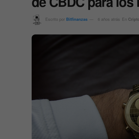
de CBDC para los 
Escrito por
Bitfinanzas
6 años atrás
En
Cript