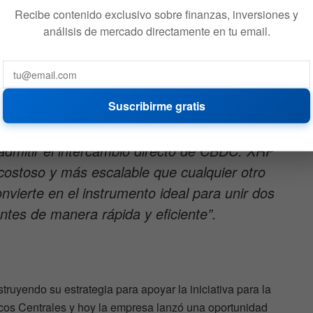
Recibe contenido exclusivo sobre finanzas, inversiones y
análisis de mercado directamente en tu email.
ez bajo demanda de RippleNet permite a las
Suscribirme gratis
as realizar transacciones en tiempo real en
les utilizando el activo digital XRP y dicha
admitir el intercambio directo de CBDC. XRP
ostoso y más escalable que cualquier otro
convierte en el instrumento ideal para unir dos
tes de manera rápida y eficiente”.
ruyendo su estrategia para apoyar la iniciativa para la
os Centrales y hoy la empresa lanzó una oportunidad