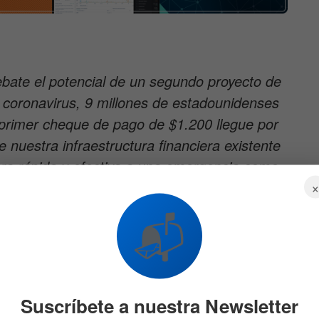
bate el potencial de un segundo proyecto de
l coronavirus, 9 millones de estadounidenses
primer cheque de pago de $1.200 llegue por
 nuestra infraestructura financiera existente
ra rápida y efectiva a una emergencia como
n nuevo debate sobre cómo las innovaciones
edas digitales podrían ayudar”.
📬
servicio de liquidez “RippleNet”, promocionando que es
Suscríbete a nuestra Newsletter
os inmediatos, afirmando que también admite el