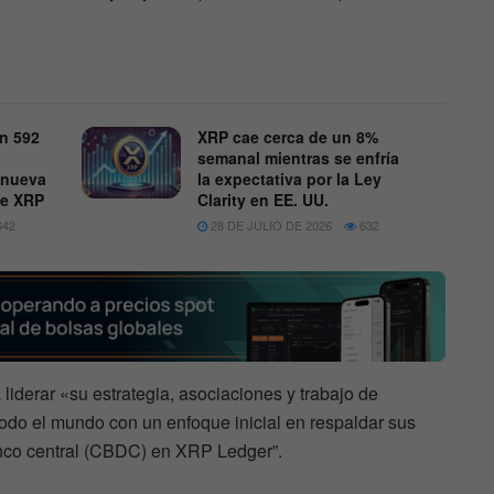
on 592
XRP cae cerca de un 8%
semanal mientras se enfría
 nueva
la expectativa por la Ley
de XRP
Clarity en EE. UU.
42
28 DE JULIO DE 2026
632
liderar «su estrategia, asociaciones y trabajo de
odo el mundo con un enfoque inicial en respaldar sus
anco central (CBDC) en XRP Ledger”.