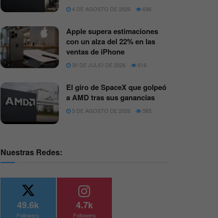
4 DE AGOSTO DE 2026
636
Apple supera estimaciones
con un alza del 22% en las
ventas de iPhone
30 DE JULIO DE 2026
618
El giro de SpaceX que golpeó
a AMD tras sus ganancias
5 DE AGOSTO DE 2026
585
Nuestras Redes:
49.6k
4.7k
Followers
Followers