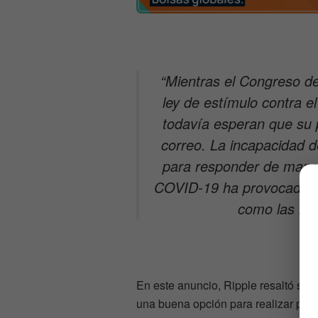
“Mientras el Congreso de
ley de estímulo contra e
todavía esperan que su 
correo. La incapacidad de
para responder de mane
COVID-19 ha provocado u
como las mon
En este anuncio, Ripple resaltó su 
una buena opción para realizar pag