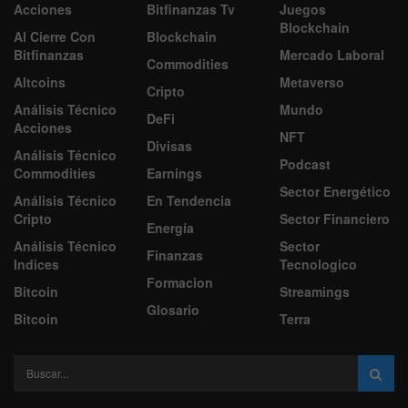
Acciones
Bitfinanzas Tv
Juegos
Blockchain
Al Cierre Con
Blockchain
Bitfinanzas
Mercado Laboral
Commodities
Altcoins
Metaverso
Cripto
Análisis Técnico
Mundo
DeFi
Acciones
NFT
Divisas
Análisis Técnico
Podcast
Commodities
Earnings
Sector Energético
Análisis Técnico
En Tendencia
Cripto
Sector Financiero
Energía
Análisis Técnico
Sector
Finanzas
Indices
Tecnologico
Formacion
Bitcoin
Streamings
Glosario
Bitcoin
Terra