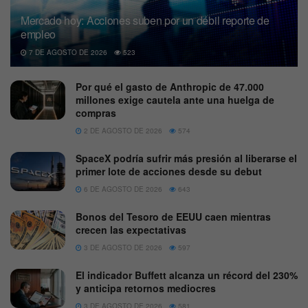
Mercado hoy: Acciones suben por un débil reporte de
empleo
7 DE AGOSTO DE 2026
523
Por qué el gasto de Anthropic de 47.000
millones exige cautela ante una huelga de
compras
2 DE AGOSTO DE 2026
574
SpaceX podría sufrir más presión al liberarse el
primer lote de acciones desde su debut
6 DE AGOSTO DE 2026
643
Bonos del Tesoro de EEUU caen mientras
crecen las expectativas
3 DE AGOSTO DE 2026
597
El indicador Buffett alcanza un récord del 230%
y anticipa retornos mediocres
3 DE AGOSTO DE 2026
581