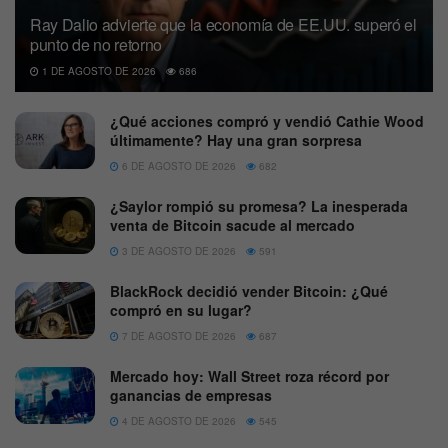
Ray Dalio advierte que la economía de EE.UU. superó el
punto de no retorno
1 DE AGOSTO DE 2026
686
¿Qué acciones compró y vendió Cathie Wood
últimamente? Hay una gran sorpresa
6 DE AGOSTO DE 2026
682
¿Saylor rompió su promesa? La inesperada
venta de Bitcoin sacude al mercado
3 DE AGOSTO DE 2026
591
BlackRock decidió vender Bitcoin: ¿Qué
compró en su lugar?
7 DE AGOSTO DE 2026
687
Mercado hoy: Wall Street roza récord por
ganancias de empresas
4 DE AGOSTO DE 2026
545