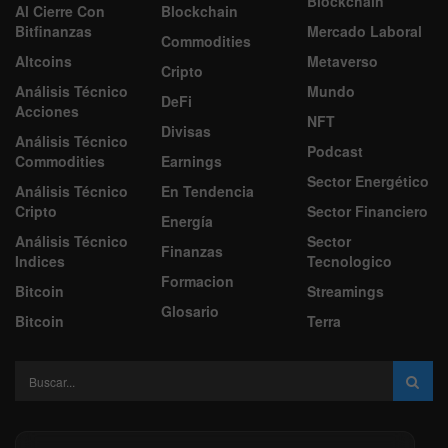
Blockchain
Al Cierre Con
Blockchain
Bitfinanzas
Mercado Laboral
Commodities
Altcoins
Metaverso
Cripto
Análisis Técnico
Mundo
DeFi
Acciones
NFT
Divisas
Análisis Técnico
Podcast
Commodities
Earnings
Sector Energético
Análisis Técnico
En Tendencia
Cripto
Sector Financiero
Energía
Análisis Técnico
Sector
Finanzas
Indices
Tecnologico
Formacion
Bitcoin
Streamings
Glosario
Bitcoin
Terra