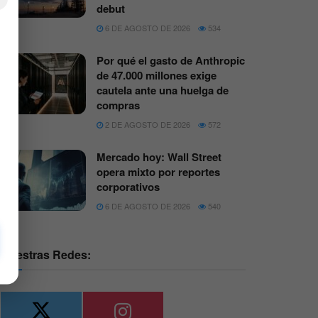
debut
6 DE AGOSTO DE 2026
534
Por qué el gasto de Anthropic
de 47.000 millones exige
cautela ante una huelga de
compras
2 DE AGOSTO DE 2026
572
Mercado hoy: Wall Street
opera mixto por reportes
corporativos
6 DE AGOSTO DE 2026
540
Nuestras Redes: