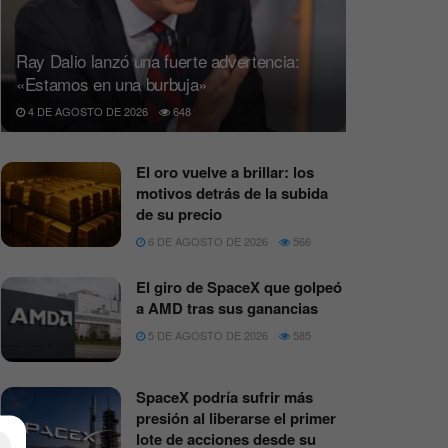
Ray Dalio lanzó una fuerte advertencia:
«Estamos en una burbuja»
4 DE AGOSTO DE 2026
648
El oro vuelve a brillar: los
motivos detrás de la subida
de su precio
6 DE AGOSTO DE 2026
566
El giro de SpaceX que golpeó
a AMD tras sus ganancias
5 DE AGOSTO DE 2026
585
SpaceX podría sufrir más
presión al liberarse el primer
lote de acciones desde su
×