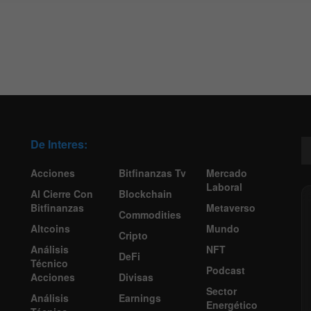
De Interes:
Acciones
Bitfinanzas Tv
Mercado
Laboral
Al Cierre Con
Blockchain
Bitfinanzas
Metaverso
Commodities
Altcoins
Mundo
Cripto
Análisis
NFT
DeFi
Técnico
Podcast
Acciones
Divisas
Sector
Análisis
Earnings
Energético