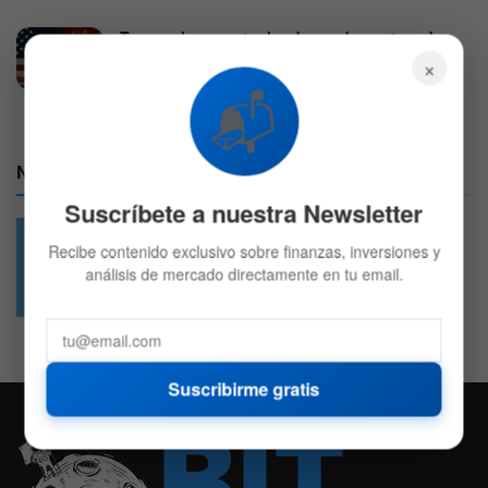
Trump planea vetar hardware de centros de
datos chino y desata un alza del 16%
×
4 DE AGOSTO DE 2026
598
📬
Nuestras Redes:
Suscríbete a nuestra Newsletter
Recibe contenido exclusivo sobre finanzas, inversiones y
análisis de mercado directamente en tu email.
49.6k
4.7k
Followers
Followers
Suscribirme gratis