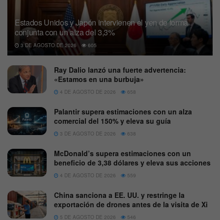
Estados Unidos y Japón intervienen el yen de forma
conjunta con un alza del 3,3%
3 DE AGOSTO DE 2026
605
Ray Dalio lanzó una fuerte advertencia:
«Estamos en una burbuja»
4 DE AGOSTO DE 2026
658
Palantir supera estimaciones con un alza
comercial del 150% y eleva su guía
3 DE AGOSTO DE 2026
638
McDonald’s supera estimaciones con un
beneficio de 3,38 dólares y eleva sus acciones
4 DE AGOSTO DE 2026
559
China sanciona a EE. UU. y restringe la
exportación de drones antes de la visita de Xi
5 DE AGOSTO DE 2026
546