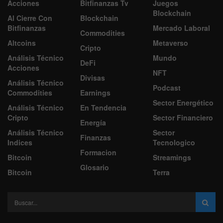
Acciones
Bitfinanzas Tv
Juegos
Blockchain
Al Cierre Con
Blockchain
Bitfinanzas
Mercado Laboral
Commodities
Altcoins
Metaverso
Cripto
Análisis Técnico
Mundo
DeFi
Acciones
NFT
Divisas
Análisis Técnico
Podcast
Commodities
Earnings
Sector Energético
Análisis Técnico
En Tendencia
Cripto
Sector Financiero
Energía
Análisis Técnico
Sector
Finanzas
Indices
Tecnologico
Formacion
Bitcoin
Streamings
Glosario
Bitcoin
Terra