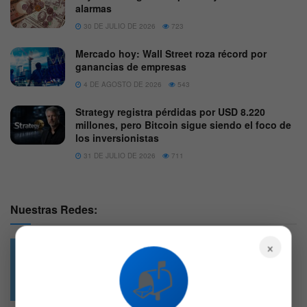
alarmas
30 DE JULIO DE 2026
723
Mercado hoy: Wall Street roza récord por
ganancias de empresas
4 DE AGOSTO DE 2026
543
Strategy registra pérdidas por USD 8.220
millones, pero Bitcoin sigue siendo el foco de
los inversionistas
31 DE JULIO DE 2026
711
Nuestras Redes:
×
📬
49.6k
4.7k
Followers
Followers