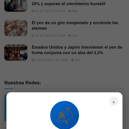
20% y superan al crecimiento bursátil
30 DE JULIO DE 2026
595
El yen da un giro inesperado y enciende las
alarmas
30 DE JULIO DE 2026
724
Estados Unidos y Japón intervienen el yen de
forma conjunta con un alza del 3,3%
3 DE AGOSTO DE 2026
594
Nuestras Redes:
×
📬
49.6k
4.7k
Followers
Followers