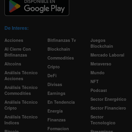
De Interes:
Acciones
Bitfinanzas Tv
Juegos
Blockchain
Al Cierre Con
Blockchain
Bitfinanzas
Mercado Laboral
Commodities
Altcoins
Metaverso
Cripto
Análisis Técnico
Mundo
DeFi
Acciones
NFT
Divisas
Análisis Técnico
Podcast
Commodities
Earnings
Sector Energético
Análisis Técnico
En Tendencia
Cripto
Sector Financiero
Energía
Análisis Técnico
Sector
Finanzas
Indices
Tecnologico
Formacion
Bitcoin
Streamings