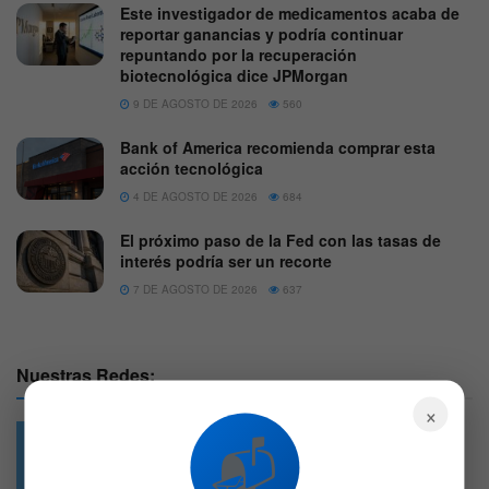
Este investigador de medicamentos acaba de
reportar ganancias y podría continuar
repuntando por la recuperación
biotecnológica dice JPMorgan
9 DE AGOSTO DE 2026
560
Bank of America recomienda comprar esta
acción tecnológica
4 DE AGOSTO DE 2026
684
El próximo paso de la Fed con las tasas de
interés podría ser un recorte
7 DE AGOSTO DE 2026
637
Nuestras Redes:
×
📬
49.6k
4.7k