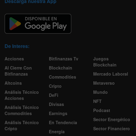
Descarga nuestra App
De Interes:
Acciones
Bitfinanzas Tv
Juegos
Blockchain
Al Cierre Con
Blockchain
Bitfinanzas
Mercado Laboral
Commodities
Altcoins
Metaverso
Cripto
Análisis Técnico
Mundo
DeFi
Acciones
NFT
Divisas
Análisis Técnico
Podcast
Commodities
Earnings
Sector Energético
Análisis Técnico
En Tendencia
Cripto
Sector Financiero
Energía