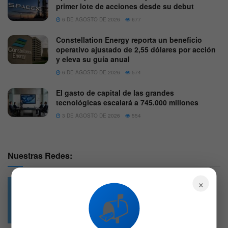
primer lote de acciones desde su debut
6 DE AGOSTO DE 2026
677
Constellation Energy reporta un beneficio
operativo ajustado de 2,55 dólares por acción
y eleva su guía anual
6 DE AGOSTO DE 2026
574
El gasto de capital de las grandes
tecnológicas escalará a 745.000 millones
3 DE AGOSTO DE 2026
554
Nuestras Redes:
×
📬
49.6k
4.7k
Followers
Followers