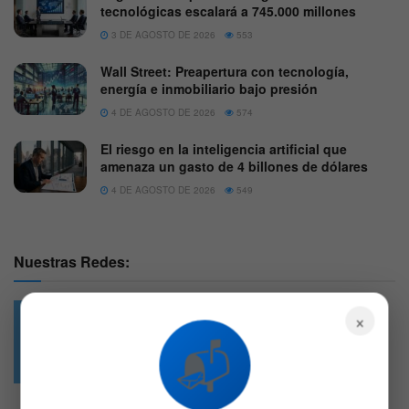
tecnológicas escalará a 745.000 millones
3 DE AGOSTO DE 2026
553
Wall Street: Preapertura con tecnología,
energía e inmobiliario bajo presión
4 DE AGOSTO DE 2026
574
El riesgo en la inteligencia artificial que
amenaza un gasto de 4 billones de dólares
4 DE AGOSTO DE 2026
549
Nuestras Redes:
×
📬
49.6k
4.7k
Followers
Followers