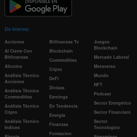
De Interes:
Acciones
Bitfinanzas Tv
Juegos
Blockchain
Al Cierre Con
Blockchain
Bitfinanzas
Mercado Laboral
Commodities
Altcoins
Metaverso
Cripto
Análisis Técnico
Mundo
DeFi
Acciones
NFT
Divisas
Análisis Técnico
Podcast
Commodities
Earnings
Sector Energético
Análisis Técnico
En Tendencia
Cripto
Sector Financiero
Energía
Análisis Técnico
Sector
Finanzas
Indices
Tecnologico
Formacion
Bitcoin
Streamings