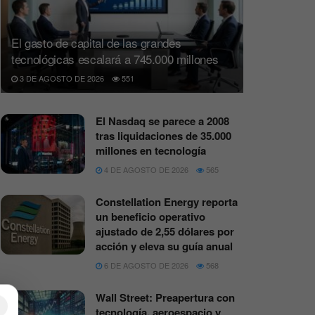
El gasto de capital de las grandes
tecnológicas escalará a 745.000 millones
3 DE AGOSTO DE 2026
551
El Nasdaq se parece a 2008
tras liquidaciones de 35.000
millones en tecnología
4 DE AGOSTO DE 2026
565
Constellation Energy reporta
un beneficio operativo
ajustado de 2,55 dólares por
acción y eleva su guía anual
6 DE AGOSTO DE 2026
568
Wall Street: Preapertura con
×
tecnología, aeroespacio y