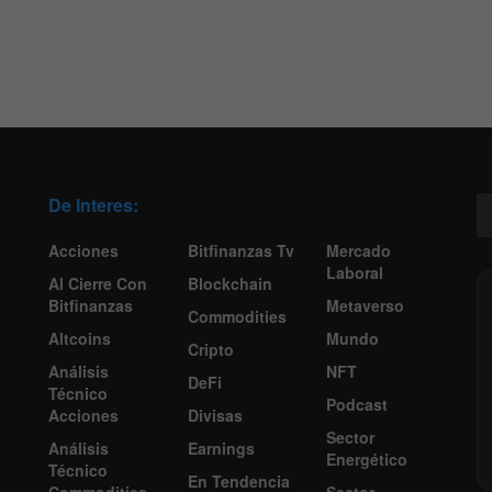
De Interes:
Acciones
Bitfinanzas Tv
Mercado
Laboral
Al Cierre Con
Blockchain
Bitfinanzas
Metaverso
Commodities
Altcoins
Mundo
Cripto
Análisis
NFT
DeFi
Técnico
Podcast
Acciones
Divisas
Sector
Análisis
Earnings
Energético
Técnico
En Tendencia