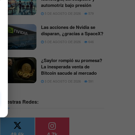
automotriz bajo presión
5 DE AGOSTO DE 2026
579
Las acciones de Nvidia se
disparan, ¿gracias a SpaceX?
5 DE AGOSTO DE 2026
646
¿Saylor rompió su promesa?
La inesperada venta de
Bitcoin sacude al mercado
3 DE AGOSTO DE 2026
591
Nuestras Redes:
49.6k
4.7k