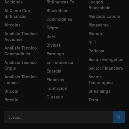
Acciones
Bitfinanzas Tv
Juegos
Blockchain
Al Cierre Con
Blockchain
Bitfinanzas
Mercado Laboral
Commodities
Altcoins
Metaverso
Cripto
Análisis Técnico
Mundo
DeFi
Acciones
NFT
Divisas
Análisis Técnico
Podcast
Commodities
Earnings
Sector Energético
Análisis Técnico
En Tendencia
Cripto
Sector Financiero
Energía
Análisis Técnico
Sector
Finanzas
Indices
Tecnologico
Formacion
Bitcoin
Streamings
Glosario
Bitcoin
Terra