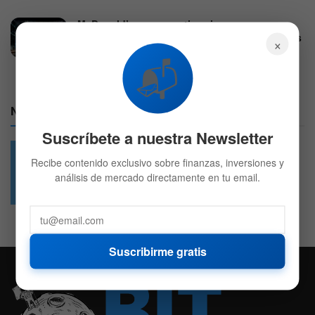
McDonald’s supera estimaciones con un
beneficio de 3,38 dólares y eleva sus acciones
×
4 DE AGOSTO DE 2026
562
📬
Nuestras Redes:
Suscríbete a nuestra Newsletter
Recibe contenido exclusivo sobre finanzas, inversiones y
análisis de mercado directamente en tu email.
49.6k
4.7k
Followers
Followers
Suscribirme gratis