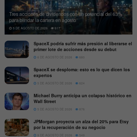
Tres acciones de dividendos con un potencial del 63%
para blindar la cartera en agosto
5 DE AGOSTO DE 2026
617
SpaceX podría sufrir más presión al liberarse el
primer lote de acciones desde su debut
6 DE AGOSTO DE 2026
680
SpaceX se desploma: esto es lo que dicen los
expertos
5 DE AGOSTO DE 2026
624
Michael Burry anticipa un colapso histórico en
Wall Street
5 DE AGOSTO DE 2026
876
JPMorgan proyecta un alza del 20% para Etsy
por la recuperación de su negocio
9 DE AGOSTO DE 2026
549