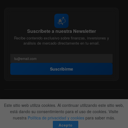
📬
Suscríbete a nuestra Newsletter
Recibe contenido exclusivo sobre finanzas, inversiones y
análisis de mercado directamente en tu email.
Suscribirme
Acerca de nosotros
Politica Editorial
Nuestro Equipo
Este sitio web utiliza cookies. Al continuar utilizando este sitio web,
Contactanos
Anunciate
está dando su consentimiento para el uso de cookies. Visite
nuestra
Política de privacidad y cookies
para saber más.
© 2022-2026
BitFinanzas
- Hecho por
Team DM. 😎
Acepto