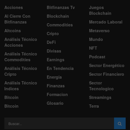
Acciones
Bitfinanzas Tv
Juegos
Blockchain
Al Cierre Con
Blockchain
Bitfinanzas
Mercado Laboral
Commodities
Altcoins
Metaverso
Cripto
Análisis Técnico
Mundo
DeFi
Acciones
NFT
Divisas
Análisis Técnico
Podcast
Commodities
Earnings
Sector Energético
Análisis Técnico
En Tendencia
Cripto
Sector Financiero
Energía
Análisis Técnico
Sector
Finanzas
Indices
Tecnologico
Formacion
Bitcoin
Streamings
Glosario
Bitcoin
Terra