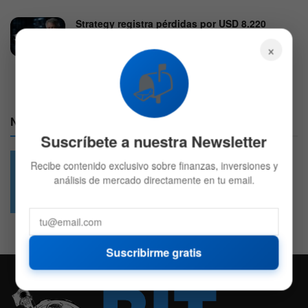
Strategy registra pérdidas por USD 8.220
millones, pero Bitcoin sigue siendo el foco de
×
los inversionistas
📬
31 DE JULIO DE 2026
713
Nuestras Redes:
Suscríbete a nuestra Newsletter
Recibe contenido exclusivo sobre finanzas, inversiones y
análisis de mercado directamente en tu email.
49.6k
4.7k
Followers
Followers
Suscribirme gratis