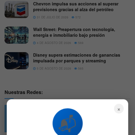
Chevron impulsa sus acciones al superar
previsiones gracias al alza del petróleo
31 DE JULIO DE 2026
572
Wall Street: Preapertura con tecnología,
energía e inmobiliario bajo presión
4 DE AGOSTO DE 2026
569
Disney supera estimaciones de ganancias
impulsada por parques y streaming
5 DE AGOSTO DE 2026
565
Nuestras Redes:
×
📬
49.6k
4.7k
Followers
Followers