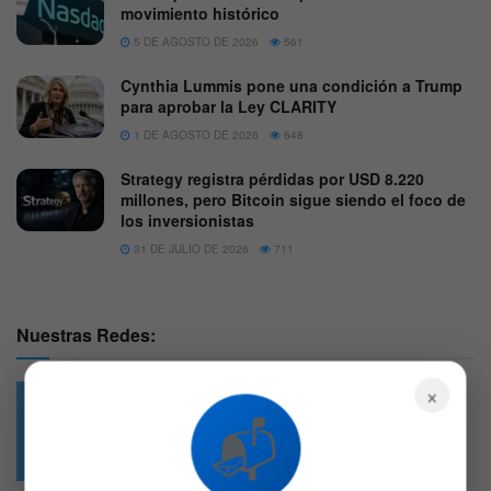
movimiento histórico
5 DE AGOSTO DE 2026
561
Cynthia Lummis pone una condición a Trump
para aprobar la Ley CLARITY
1 DE AGOSTO DE 2026
648
Strategy registra pérdidas por USD 8.220
millones, pero Bitcoin sigue siendo el foco de
los inversionistas
31 DE JULIO DE 2026
711
Nuestras Redes:
×
📬
49.6k
4.7k
Followers
Followers