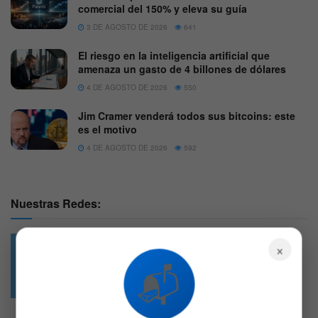
comercial del 150% y eleva su guía
3 DE AGOSTO DE 2026
641
El riesgo en la inteligencia artificial que
amenaza un gasto de 4 billones de dólares
4 DE AGOSTO DE 2026
550
Jim Cramer venderá todos sus bitcoins: este
es el motivo
4 DE AGOSTO DE 2026
592
Nuestras Redes:
×
📬
49.6k
4.7k
Followers
Followers