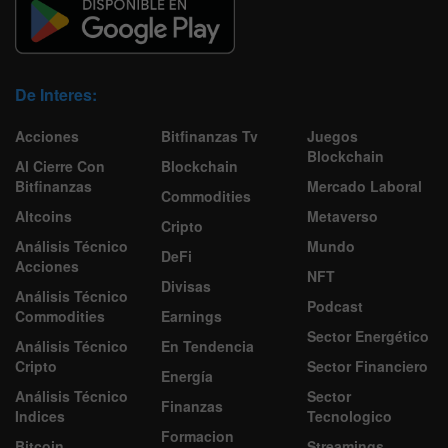
De Interes:
Acciones
Bitfinanzas Tv
Juegos
Blockchain
Al Cierre Con
Blockchain
Bitfinanzas
Mercado Laboral
Commodities
Altcoins
Metaverso
Cripto
Análisis Técnico
Mundo
DeFi
Acciones
NFT
Divisas
Análisis Técnico
Podcast
Commodities
Earnings
Sector Energético
Análisis Técnico
En Tendencia
Cripto
Sector Financiero
Energía
Análisis Técnico
Sector
Finanzas
Indices
Tecnologico
Formacion
Bitcoin
Streamings