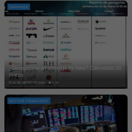
EARNINGS
¿Decepcionarán earnings de Nike? Calendario 30
marzo
30 DE MARZO DE 2026
1.1K
SECTOR FINANCIERO