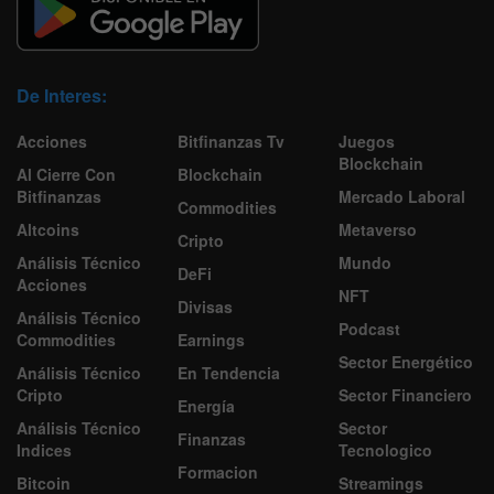
De Interes:
Acciones
Bitfinanzas Tv
Juegos
Blockchain
Al Cierre Con
Blockchain
Bitfinanzas
Mercado Laboral
Commodities
Altcoins
Metaverso
Cripto
Análisis Técnico
Mundo
DeFi
Acciones
NFT
Divisas
Análisis Técnico
Podcast
Commodities
Earnings
Sector Energético
Análisis Técnico
En Tendencia
Cripto
Sector Financiero
Energía
Análisis Técnico
Sector
Finanzas
Indices
Tecnologico
Formacion
Bitcoin
Streamings