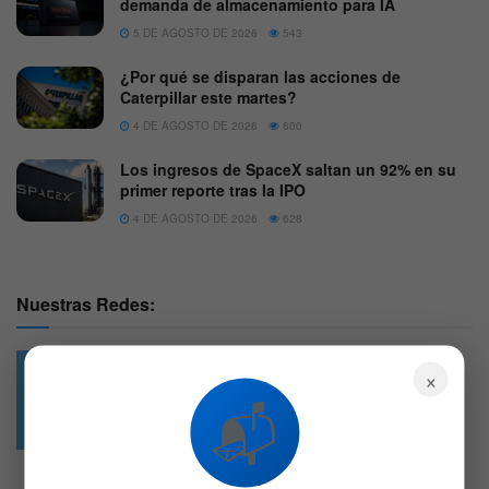
demanda de almacenamiento para IA
5 DE AGOSTO DE 2026
543
¿Por qué se disparan las acciones de
Caterpillar este martes?
4 DE AGOSTO DE 2026
600
Los ingresos de SpaceX saltan un 92% en su
primer reporte tras la IPO
4 DE AGOSTO DE 2026
628
Nuestras Redes:
×
📬
49.6k
4.7k
Followers
Followers