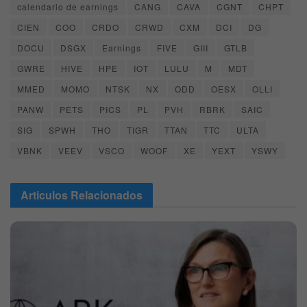
calendario de earnings
CANG
CAVA
CGNT
CHPT
CIEN
COO
CRDO
CRWD
CXM
DCI
DG
DOCU
DSGX
Earnings
FIVE
GIII
GTLB
GWRE
HIVE
HPE
IOT
LULU
M
MDT
MMED
MOMO
NTSK
NX
ODD
OESX
OLLI
PANW
PETS
PICS
PL
PVH
RBRK
SAIC
SIG
SPWH
THO
TIGR
TTAN
TTC
ULTA
VBNK
VEEV
VSCO
WOOF
XE
YEXT
YSWY
Articulos
Relacionados