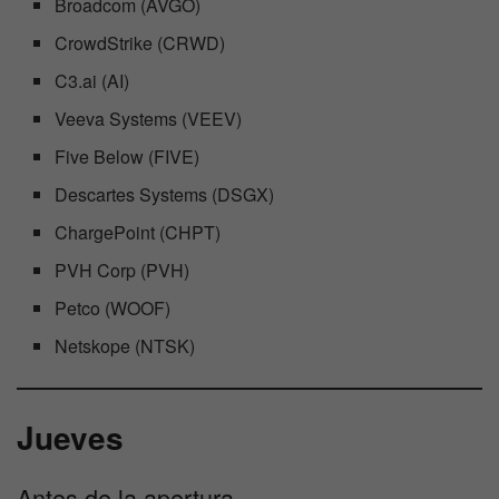
Broadcom (AVGO)
CrowdStrike (CRWD)
C3.ai (AI)
Veeva Systems (VEEV)
Five Below (FIVE)
Descartes Systems (DSGX)
ChargePoint (CHPT)
PVH Corp (PVH)
Petco (WOOF)
Netskope (NTSK)
Jueves
Antes de la apertura