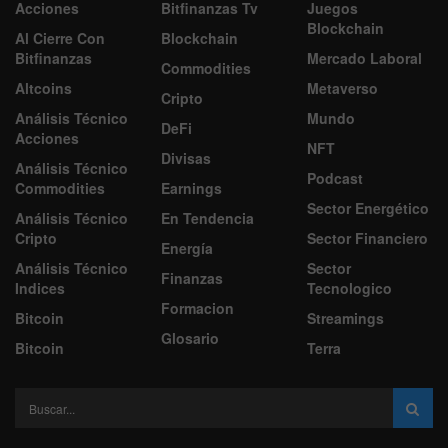
Acciones
Bitfinanzas Tv
Juegos
Blockchain
Al Cierre Con
Blockchain
Bitfinanzas
Mercado Laboral
Commodities
Altcoins
Metaverso
Cripto
Análisis Técnico
Mundo
DeFi
Acciones
NFT
Divisas
Análisis Técnico
Podcast
Commodities
Earnings
Sector Energético
Análisis Técnico
En Tendencia
Cripto
Sector Financiero
Energía
Análisis Técnico
Sector
Finanzas
Indices
Tecnologico
Formacion
Bitcoin
Streamings
Glosario
Bitcoin
Terra