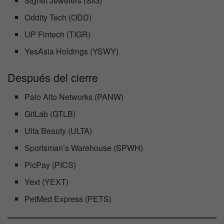
Signet Jewelers (SIG)
Oddity Tech (ODD)
UP Fintech (TIGR)
YesAsia Holdings (YSWY)
Después del cierre
Palo Alto Networks (PANW)
GitLab (GTLB)
Ulta Beauty (ULTA)
Sportsman’s Warehouse (SPWH)
PicPay (PICS)
Yext (YEXT)
PetMed Express (PETS)