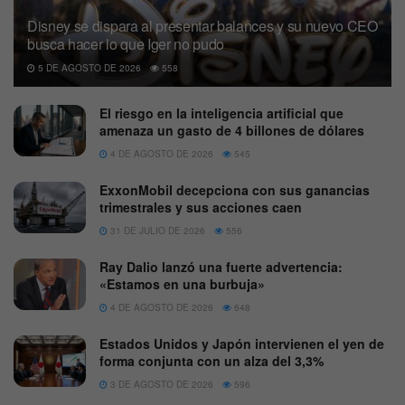
Disney se dispara al presentar balances y su nuevo CEO
busca hacer lo que Iger no pudo
5 DE AGOSTO DE 2026
558
El riesgo en la inteligencia artificial que
amenaza un gasto de 4 billones de dólares
4 DE AGOSTO DE 2026
545
ExxonMobil decepciona con sus ganancias
trimestrales y sus acciones caen
31 DE JULIO DE 2026
556
Ray Dalio lanzó una fuerte advertencia:
«Estamos en una burbuja»
4 DE AGOSTO DE 2026
648
Estados Unidos y Japón intervienen el yen de
forma conjunta con un alza del 3,3%
3 DE AGOSTO DE 2026
596