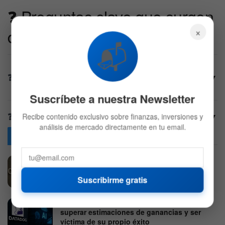
❓ Preguntas clave que surgen
×
de este calendario
📬
¿Qué earnings pueden mover realmente el
▼
mercado?
Suscríbete a nuestra Newsletter
▼
¿Qué días pueden tener más volatilidad?
Recibe contenido exclusivo sobre finanzas, inversiones y
análisis de mercado directamente en tu email.
Articulos
de interes
Constellation Energy reporta un beneficio
operativo ajustado de 2,55 dólares por
acción y eleva su guía anual
Suscribirme gratis
6 DE AGOSTO DE 2026
545
Las acciones de Datadog caen a pesar de
superar estimaciones de ganancias y ser
víctima de su propio éxito