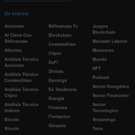
De Interes:
Acciones
Bitfinanzas Tv
Juegos
Blockchain
Al Cierre Con
Blockchain
Bitfinanzas
Mercado Laboral
Commodities
Altcoins
Metaverso
Cripto
Análisis Técnico
Mundo
DeFi
Acciones
NFT
Divisas
Análisis Técnico
Podcast
Commodities
Earnings
Sector Energético
Análisis Técnico
En Tendencia
Cripto
Sector Financiero
Energía
Análisis Técnico
Sector
Finanzas
Indices
Tecnologico
Formacion
Bitcoin
Streamings
Glosario
Bitcoin
Terra