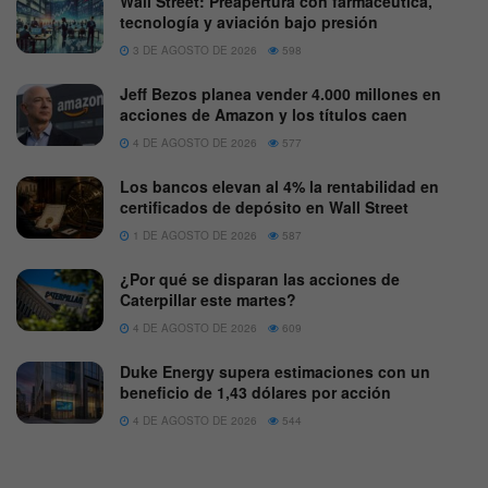
Wall Street: Preapertura con farmacéutica,
tecnología y aviación bajo presión
3 DE AGOSTO DE 2026
598
Jeff Bezos planea vender 4.000 millones en
acciones de Amazon y los títulos caen
4 DE AGOSTO DE 2026
577
Los bancos elevan al 4% la rentabilidad en
certificados de depósito en Wall Street
1 DE AGOSTO DE 2026
587
¿Por qué se disparan las acciones de
Caterpillar este martes?
4 DE AGOSTO DE 2026
609
Duke Energy supera estimaciones con un
beneficio de 1,43 dólares por acción
4 DE AGOSTO DE 2026
544