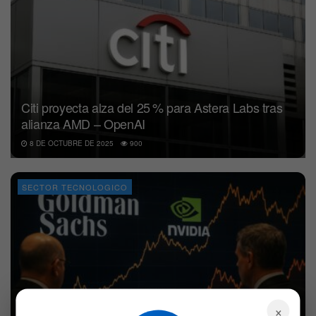
Citi proyecta alza del 25 % para Astera Labs tras
alianza AMD – OpenAI
8 DE OCTUBRE DE 2025
900
SECTOR TECNOLOGICO
×