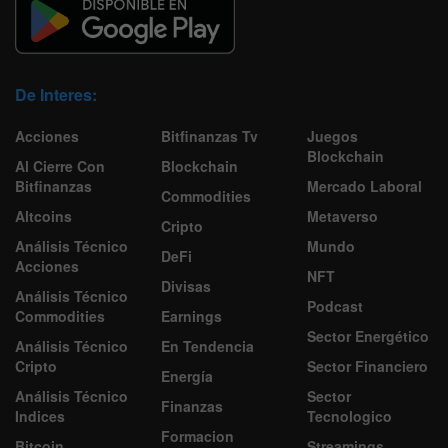
De Interes:
Acciones
Bitfinanzas Tv
Juegos
Blockchain
Al Cierre Con
Blockchain
Bitfinanzas
Mercado Laboral
Commodities
Altcoins
Metaverso
Cripto
Análisis Técnico
Mundo
DeFi
Acciones
NFT
Divisas
Análisis Técnico
Podcast
Commodities
Earnings
Sector Energético
Análisis Técnico
En Tendencia
Cripto
Sector Financiero
Energía
Análisis Técnico
Sector
Finanzas
Indices
Tecnologico
Formacion
Bitcoin
Streamings