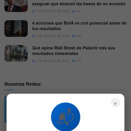
asegurar que alcanzó las bases de un acuerdo
2 DE AGOSTO DE 2026
591
4 acciones que BofA ve con potencial antes de
los resultados
3 DE AGOSTO DE 2026
654
Qué opina Wall Street de Palantir tras sus
resultados trimestrales
4 DE AGOSTO DE 2026
570
Nuestras Redes:
×
📬
49.6k
4.7k
Followers
Followers