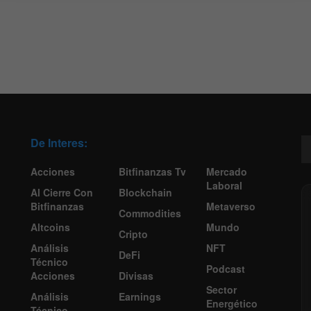
De Interes:
Acciones
Bitfinanzas Tv
Mercado
Laboral
Al Cierre Con
Blockchain
Bitfinanzas
Metaverso
Commodities
Altcoins
Mundo
Cripto
Análisis
NFT
DeFi
Técnico
Podcast
Acciones
Divisas
Sector
Análisis
Earnings
Energético
Técnico