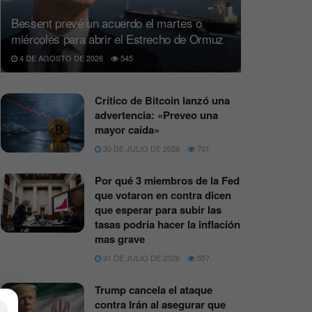
Bessent prevé un acuerdo el martes o
miércoles para abrir el Estrecho de Ormuz
4 DE AGOSTO DE 2026
545
Crítico de Bitcoin lanzó una
advertencia: «Preveo una
mayor caída»
30 DE JULIO DE 2026
701
Por qué 3 miembros de la Fed
que votaron en contra dicen
que esperar para subir las
tasas podría hacer la inflación
mas grave
31 DE JULIO DE 2026
557
Trump cancela el ataque
contra Irán al asegurar que
×