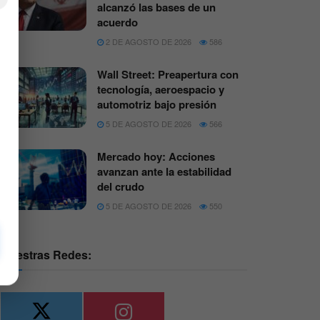
alcanzó las bases de un
acuerdo
2 DE AGOSTO DE 2026
586
Wall Street: Preapertura con
tecnología, aeroespacio y
automotriz bajo presión
5 DE AGOSTO DE 2026
566
Mercado hoy: Acciones
avanzan ante la estabilidad
del crudo
5 DE AGOSTO DE 2026
550
Nuestras Redes: