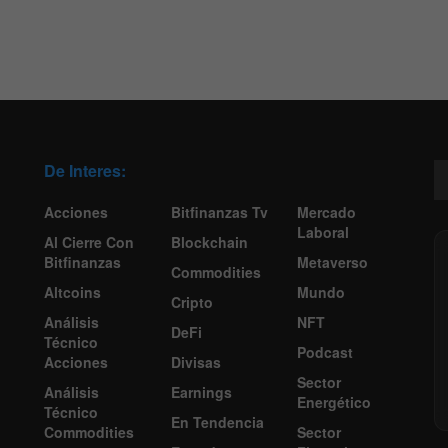
De Interes:
Acciones
Bitfinanzas Tv
Mercado
Laboral
Al Cierre Con
Blockchain
Bitfinanzas
Metaverso
Commodities
Altcoins
Mundo
Cripto
Análisis
NFT
DeFi
Técnico
Podcast
Acciones
Divisas
Sector
Análisis
Earnings
Energético
Técnico
En Tendencia
Commodities
Sector