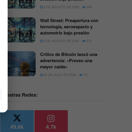
3 DE AGOSTO DE 2026
595
Wall Street: Preapertura con
tecnología, aeroespacio y
automotriz bajo presión
5 DE AGOSTO DE 2026
572
Crítico de Bitcoin lanzó una
advertencia: «Preveo una
mayor caída»
30 DE JULIO DE 2026
701
Nuestras Redes:
49.6k
4.7k