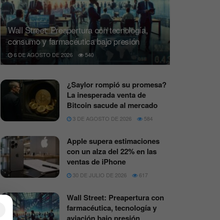
Wall Street: Preapertura con tecnología,
consumo y farmacéutica bajo presión
6 DE AGOSTO DE 2026
540
¿Saylor rompió su promesa?
La inesperada venta de
Bitcoin sacude al mercado
3 DE AGOSTO DE 2026
584
Apple supera estimaciones
con un alza del 22% en las
ventas de iPhone
30 DE JULIO DE 2026
617
Wall Street: Preapertura con
farmacéutica, tecnología y
×
aviación bajo presión