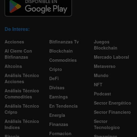
De Interes:
Acciones
Bitfinanzas Tv
Juegos
Blockchain
Al Cierre Con
Blockchain
Bitfinanzas
Mercado Laboral
Commodities
Altcoins
Metaverso
Cripto
Análisis Técnico
Mundo
DeFi
Acciones
NFT
Divisas
Análisis Técnico
Podcast
Commodities
Earnings
Sector Energético
Análisis Técnico
En Tendencia
Cripto
Sector Financiero
Energía
Análisis Técnico
Sector
Finanzas
Indices
Tecnologico
Formacion
Bitcoin
Streamings