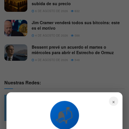
subida de su precio
6 DE AGOSTO DE 2026
632
Jim Cramer venderá todos sus bitcoins: este
es el motivo
4 DE AGOSTO DE 2026
588
Bessent prevé un acuerdo el martes o
miércoles para abrir el Estrecho de Ormuz
4 DE AGOSTO DE 2026
548
Nuestras Redes:
×
📬
49.6k
4.7k
Followers
Followers