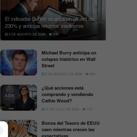
El indicador Buffett alcanza un récord del
230% y anticipa retornos mediocres
3 DE AGOSTO DE 2026
574
Michael Burry anticipa un
colapso histórico en Wall
Street
5 DE AGOSTO DE 2026
609
¿Qué acciones está
comprando y vendiendo
Cathie Wood?
30 DE JULIO DE 2026
719
Bonos del Tesoro de EEUU
caen mientras crecen las
×
expectativas