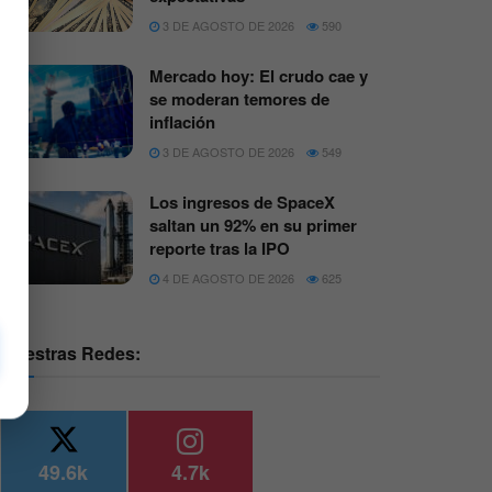
3 DE AGOSTO DE 2026
590
Mercado hoy: El crudo cae y
se moderan temores de
inflación
3 DE AGOSTO DE 2026
549
Los ingresos de SpaceX
saltan un 92% en su primer
reporte tras la IPO
4 DE AGOSTO DE 2026
625
Nuestras Redes:
49.6k
4.7k