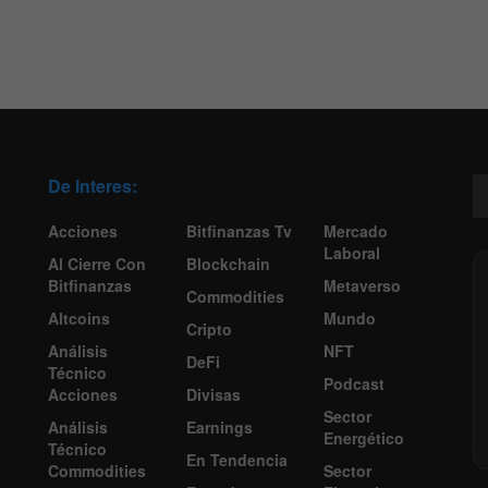
De Interes:
Acciones
Bitfinanzas Tv
Mercado
Laboral
Al Cierre Con
Blockchain
Bitfinanzas
Metaverso
Commodities
Altcoins
Mundo
Cripto
Análisis
NFT
DeFi
Técnico
Podcast
Acciones
Divisas
Sector
Análisis
Earnings
Energético
Técnico
En Tendencia
Commodities
Sector