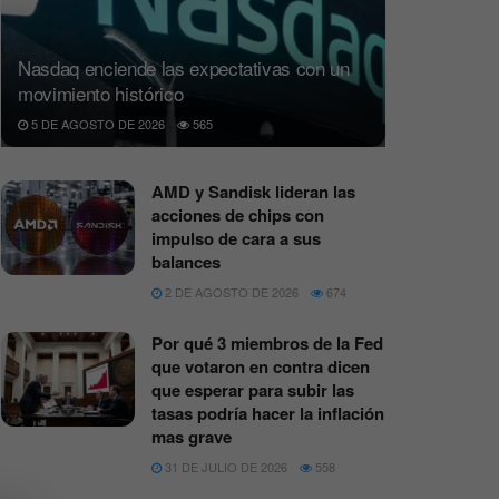
Nasdaq enciende las expectativas con un
movimiento histórico
5 DE AGOSTO DE 2026
565
AMD y Sandisk lideran las
acciones de chips con
impulso de cara a sus
balances
2 DE AGOSTO DE 2026
674
Por qué 3 miembros de la Fed
que votaron en contra dicen
que esperar para subir las
tasas podría hacer la inflación
mas grave
31 DE JULIO DE 2026
558