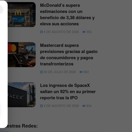
McDonald’s supera
×
estimaciones con un
beneficio de 3,38 dólares y
eleva sus acciones
4 DE AGOSTO DE 2026
552
Mastercard supera
previsiones gracias al gasto
de consumidores y pagos
transfronterizos
30 DE JULIO DE 2026
563
Los ingresos de SpaceX
saltan un 92% en su primer
reporte tras la IPO
4 DE AGOSTO DE 2026
634
Nuestras Redes: