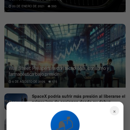
20 DE ENERO DE 2021
593
Wall Street: Preapertura con tecnología, consumo y
farmacéutica bajo presión
6 DE AGOSTO DE 2026
575
SpaceX podría sufrir más presión al liberarse el
primer lote de acciones desde su debut
×
6 DE AGOSTO DE 2026
662
📬
¿Qué acciones compró y vendió Cathie Wood
últimamente? Hay una gran sorpresa