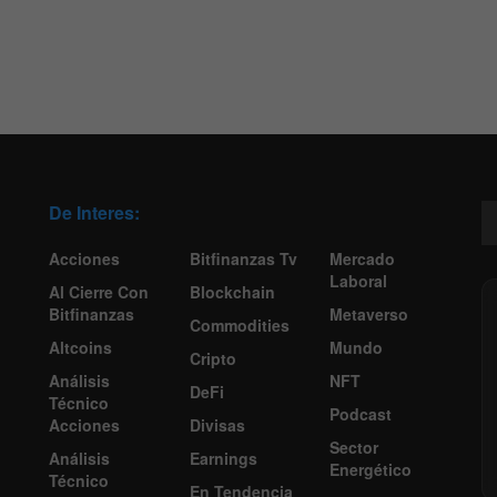
De Interes:
Acciones
Bitfinanzas Tv
Mercado
Laboral
Al Cierre Con
Blockchain
Bitfinanzas
Metaverso
Commodities
Altcoins
Mundo
Cripto
Análisis
NFT
DeFi
Técnico
Podcast
Acciones
Divisas
Sector
Análisis
Earnings
Energético
Técnico
En Tendencia