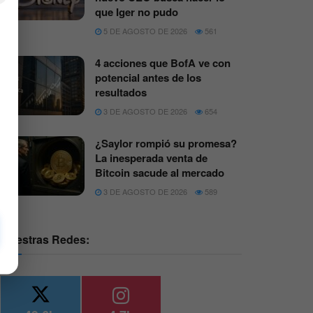
que Iger no pudo
5 DE AGOSTO DE 2026
561
4 acciones que BofA ve con
potencial antes de los
resultados
3 DE AGOSTO DE 2026
654
¿Saylor rompió su promesa?
La inesperada venta de
Bitcoin sacude al mercado
3 DE AGOSTO DE 2026
589
Nuestras Redes: