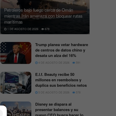
Petroleros bajo fuego cerca de Omán
mientras Irán amenaza con bloquear rutas
marítimas
1 DE AGOSTO DE 2026
678
Trump planea vetar hardware
de centros de datos chino y
desata un alza del 16%
4 DE AGOSTO DE 2026
591
E.l.f. Beauty recibe 50
millones en reembolsos y
duplica sus beneficios netos
5 DE AGOSTO DE 2026
578
Disney se dispara al
presentar balances y su
×
nuevo CEO busca hacer lo