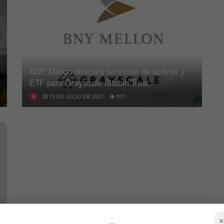
BNY Mellon ofrecerá servicios de activos y
ETF para Grayscale Bitcoin Trust
13 DE JULIO DE 2021
517