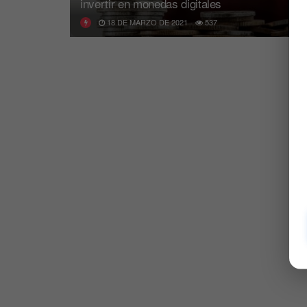
invertir en monedas digitales
18 DE MARZO DE 2021
537