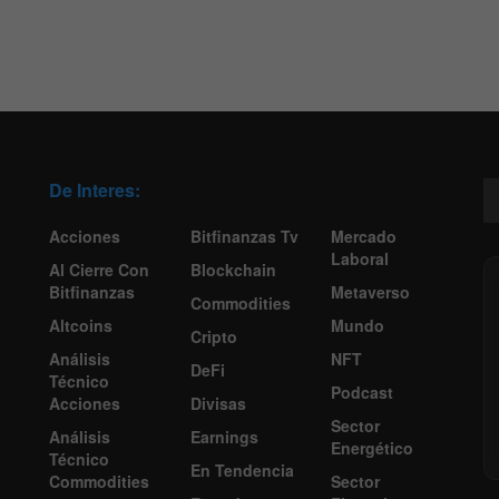
De Interes:
Acciones
Bitfinanzas Tv
Mercado
Laboral
Al Cierre Con
Blockchain
Bitfinanzas
Metaverso
Commodities
Altcoins
Mundo
Cripto
Análisis
NFT
DeFi
Técnico
Podcast
Acciones
Divisas
Sector
Análisis
Earnings
Energético
Técnico
En Tendencia
Commodities
Sector