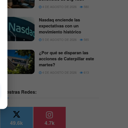
4 DE AGOSTO DE 2026
580
Nasdaq enciende las
expectativas con un
movimiento histórico
5 DE AGOSTO DE 2026
585
¿Por qué se disparan las
acciones de Caterpillar este
martes?
4 DE AGOSTO DE 2026
613
Nuestras Redes:
49.6k
4.7k