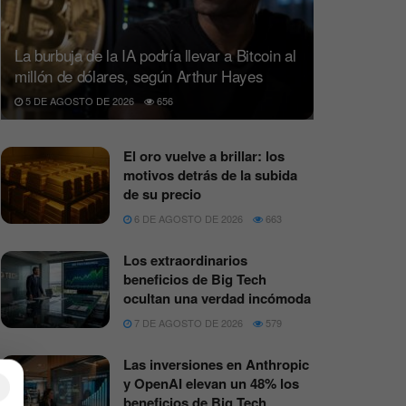
La burbuja de la IA podría llevar a Bitcoin al
millón de dólares, según Arthur Hayes
5 DE AGOSTO DE 2026
656
El oro vuelve a brillar: los
motivos detrás de la subida
de su precio
6 DE AGOSTO DE 2026
663
Los extraordinarios
beneficios de Big Tech
ocultan una verdad incómoda
7 DE AGOSTO DE 2026
579
Las inversiones en Anthropic
y OpenAI elevan un 48% los
×
beneficios de Big Tech