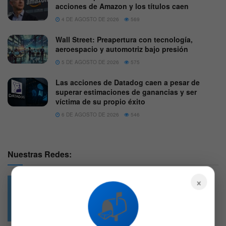
acciones de Amazon y los títulos caen
4 DE AGOSTO DE 2026
569
Wall Street: Preapertura con tecnología,
aeroespacio y automotriz bajo presión
5 DE AGOSTO DE 2026
575
Las acciones de Datadog caen a pesar de
superar estimaciones de ganancias y ser
víctima de su propio éxito
6 DE AGOSTO DE 2026
546
Nuestras Redes:
×
📬
49.6k
4.7k
Followers
Followers