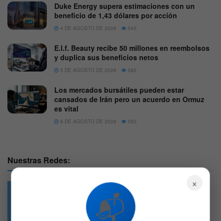
Duke Energy supera estimaciones con un
beneficio de 1,43 dólares por acción
4 DE AGOSTO DE 2026
545
E.l.f. Beauty recibe 50 millones en reembolsos
y duplica sus beneficios netos
5 DE AGOSTO DE 2026
582
Los mercados bursátiles pueden estar
cansados de Irán pero un acuerdo en Ormuz
es vital
6 DE AGOSTO DE 2026
562
Nuestras Redes:
×
📬
49.6k
4.7k
Followers
Followers