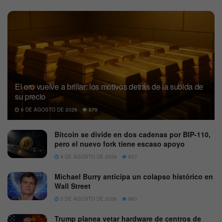
El oro vuelve a brillar: los motivos detrás de la subida de
su precio
6 DE AGOSTO DE 2026
679
Bitcoin se divide en dos cadenas por BIP-110,
pero el nuevo fork tiene escaso apoyo
9 DE AGOSTO DE 2026
637
Michael Burry anticipa un colapso histórico en
Wall Street
5 DE AGOSTO DE 2026
863
Trump planea vetar hardware de centros de