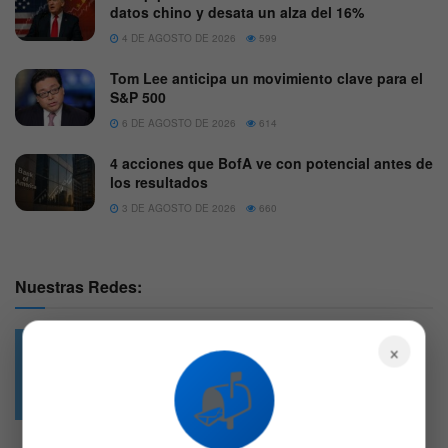
datos chino y desata un alza del 16%
4 DE AGOSTO DE 2026
599
Tom Lee anticipa un movimiento clave para el
S&P 500
6 DE AGOSTO DE 2026
614
4 acciones que BofA ve con potencial antes de
los resultados
3 DE AGOSTO DE 2026
660
Nuestras Redes:
×
📬
49.6k
4.7k
Followers
Followers