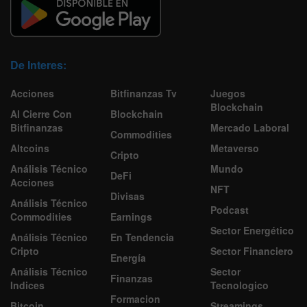
De Interes:
Acciones
Bitfinanzas Tv
Juegos
Blockchain
Al Cierre Con
Blockchain
Bitfinanzas
Mercado Laboral
Commodities
Altcoins
Metaverso
Cripto
Análisis Técnico
Mundo
DeFi
Acciones
NFT
Divisas
Análisis Técnico
Podcast
Commodities
Earnings
Sector Energético
Análisis Técnico
En Tendencia
Cripto
Sector Financiero
Energía
Análisis Técnico
Sector
Finanzas
Indices
Tecnologico
Formacion
Bitcoin
Streamings