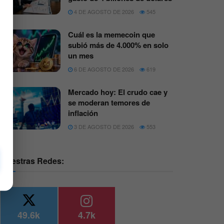
4 DE AGOSTO DE 2026
545
Cuál es la memecoin que
subió más de 4.000% en solo
un mes
6 DE AGOSTO DE 2026
619
Mercado hoy: El crudo cae y
se moderan temores de
inflación
3 DE AGOSTO DE 2026
553
Nuestras Redes:
49.6k
4.7k