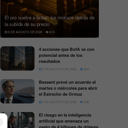
El oro vuelve a brillar: los motivos detrás de
la subida de su precio
6 DE AGOSTO DE 2026
614
4 acciones que BofA ve con
potencial antes de los
resultados
3 DE AGOSTO DE 2026
654
Bessent prevé un acuerdo el
martes o miércoles para abrir
el Estrecho de Ormuz
4 DE AGOSTO DE 2026
548
El riesgo en la inteligencia
artificial que amenaza un
×
gasto de 4 billones de dólares