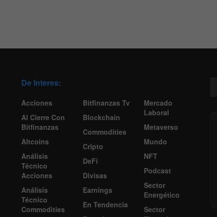
De Interes:
Acciones
Bitfinanzas Tv
Mercado
Laboral
Al Cierre Con
Blockchain
Bitfinanzas
Metaverso
Commodities
Altcoins
Mundo
Cripto
Análisis
NFT
DeFi
Técnico
Podcast
Acciones
Divisas
Sector
Análisis
Earnings
Energético
Técnico
En Tendencia
Commodities
Sector