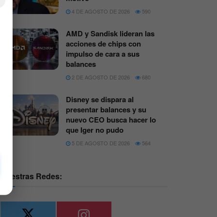
×
4 DE AGOSTO DE 2026
590
AMD y Sandisk lideran las
acciones de chips con
impulso de cara a sus
balances
2 DE AGOSTO DE 2026
680
Disney se dispara al
presentar balances y su
nuevo CEO busca hacer lo
que Iger no pudo
5 DE AGOSTO DE 2026
564
Nuestras Redes: