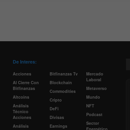
De Interes:
Acciones
Bitfinanzas Tv
Mercado
Laboral
Al Cierre Con
Blockchain
Bitfinanzas
Metaverso
Commodities
Altcoins
Mundo
Cripto
Análisis
NFT
DeFi
Técnico
Podcast
Acciones
Divisas
Sector
Análisis
Earnings
Energético