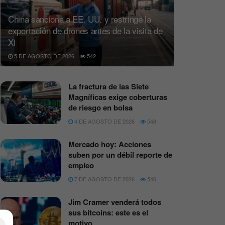
China sanciona a EE. UU. y restringe la
exportación de drones antes de la visita de
Xi
5 DE AGOSTO DE 2026
542
La fractura de las Siete
Magníficas exige coberturas
de riesgo en bolsa
4 DE AGOSTO DE 2026
548
Mercado hoy: Acciones
suben por un débil reporte de
empleo
7 DE AGOSTO DE 2026
546
Jim Cramer venderá todos
sus bitcoins: este es el
motivo