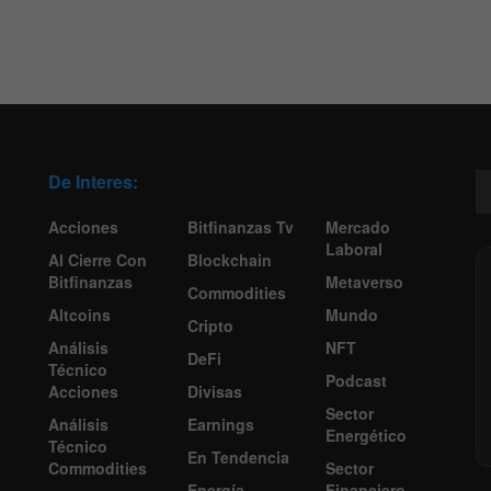
De Interes:
Acciones
Bitfinanzas Tv
Mercado
Laboral
Al Cierre Con
Blockchain
Bitfinanzas
Metaverso
Commodities
Altcoins
Mundo
Cripto
Análisis
NFT
DeFi
Técnico
Podcast
Acciones
Divisas
Sector
Análisis
Earnings
Energético
Técnico
En Tendencia
Commodities
Sector
Energía
Financiero