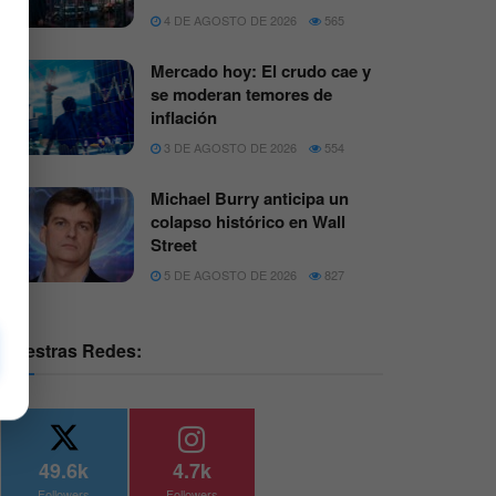
4 DE AGOSTO DE 2026
565
Mercado hoy: El crudo cae y
se moderan temores de
inflación
3 DE AGOSTO DE 2026
554
Michael Burry anticipa un
colapso histórico en Wall
Street
5 DE AGOSTO DE 2026
827
Nuestras Redes:
49.6k
4.7k
Followers
Followers