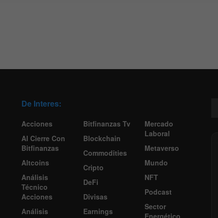
De Interes:
Acciones
Bitfinanzas Tv
Mercado
Laboral
Al Cierre Con
Blockchain
Bitfinanzas
Metaverso
Commodities
Altcoins
Mundo
Cripto
Análisis
NFT
DeFi
Técnico
Podcast
Acciones
Divisas
Sector
Análisis
Earnings
Energético