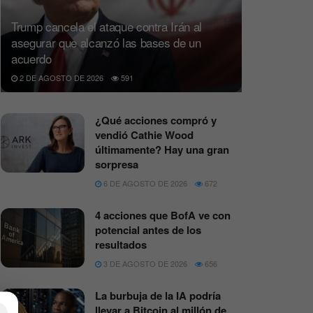
Trump cancela el ataque contra Irán al
asegurar que alcanzó las bases de un
acuerdo
2 DE AGOSTO DE 2026
591
¿Qué acciones compró y
vendió Cathie Wood
últimamente? Hay una gran
sorpresa
6 DE AGOSTO DE 2026
672
4 acciones que BofA ve con
potencial antes de los
resultados
3 DE AGOSTO DE 2026
656
La burbuja de la IA podría
llevar a Bitcoin al millón de