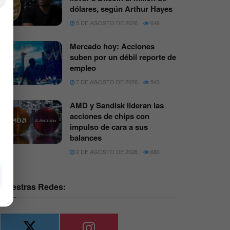
×
dólares, según Arthur Hayes
5 DE AGOSTO DE 2026
646
Mercado hoy: Acciones
suben por un débil reporte de
empleo
7 DE AGOSTO DE 2026
543
AMD y Sandisk lideran las
acciones de chips con
impulso de cara a sus
balances
2 DE AGOSTO DE 2026
680
Nuestras Redes: