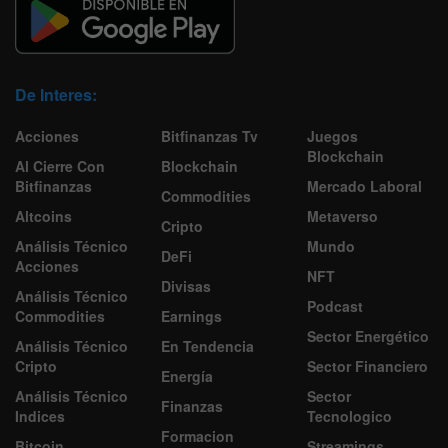
De Interes:
Acciones
Bitfinanzas Tv
Juegos
Blockchain
Al Cierre Con
Blockchain
Bitfinanzas
Mercado Laboral
Commodities
Altcoins
Metaverso
Cripto
Análisis Técnico
Mundo
DeFi
Acciones
NFT
Divisas
Análisis Técnico
Podcast
Commodities
Earnings
Sector Energético
Análisis Técnico
En Tendencia
Cripto
Sector Financiero
Energía
Análisis Técnico
Sector
Finanzas
Indices
Tecnologico
Formacion
Bitcoin
Streamings