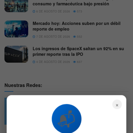
consumo y farmacéutica bajo presión
6 DE AGOSTO DE 2026
573
Mercado hoy: Acciones suben por un débil
reporte de empleo
7 DE AGOSTO DE 2026
552
Los ingresos de SpaceX saltan un 92% en su
primer reporte tras la IPO
4 DE AGOSTO DE 2026
637
Nuestras Redes:
×
📬
49.6k
4.7k
Followers
Followers