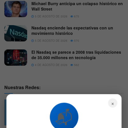
Michael Burry anticipa un colapso histórico en
Wall Street
5 DE AGOSTO DE 2026
675
Nasdaq enciende las expectativas con un
movimiento histórico
5 DE AGOSTO DE 2026
570
El Nasdaq se parece a 2008 tras liquidaciones
de 35.000 millones en tecnología
4 DE AGOSTO DE 2026
562
Nuestras Redes:
×
📬
49.6k
4.7k
Followers
Followers