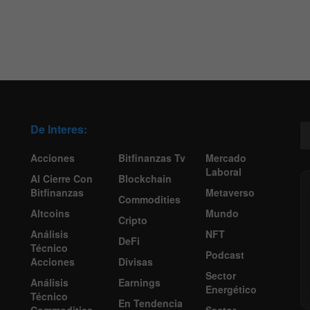
De Interes:
Acciones
Bitfinanzas Tv
Mercado
Laboral
Al Cierre Con
Blockchain
Bitfinanzas
Metaverso
Commodities
Altcoins
Mundo
Cripto
Análisis
NFT
DeFi
Técnico
Podcast
Acciones
Divisas
Sector
Análisis
Earnings
Energético
Técnico
En Tendencia