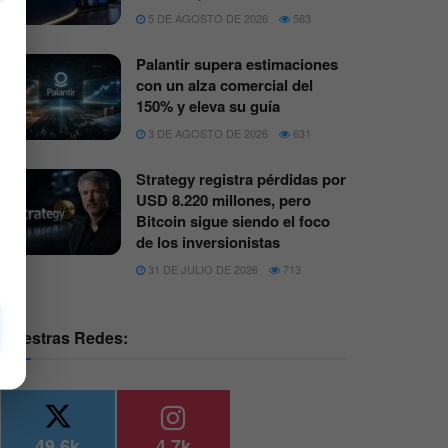
5 DE AGOSTO DE 2026
563
Palantir supera estimaciones
con un alza comercial del
150% y eleva su guía
3 DE AGOSTO DE 2026
631
Strategy registra pérdidas por
USD 8.220 millones, pero
Bitcoin sigue siendo el foco
de los inversionistas
31 DE JULIO DE 2026
713
Nuestras Redes:
49.6k
4.7k