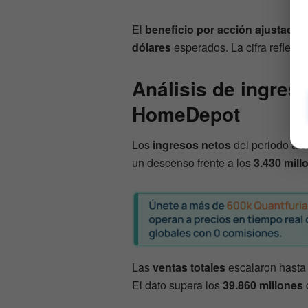
El
beneficio por acción ajustado
s
dólares
esperados. La cifra refleja 
Análisis de ingres
HomeDepot
Los
ingresos netos
del periodo al
un descenso frente a los
3.430 mill
Las
ventas totales
escalaron hasta
El dato supera los
39.860 millones
d