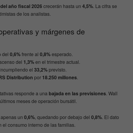
del año fiscal 2026
crecerán hasta un
4,5%
. La cifra se
imistas de los analistas.
operativas y márgenes de
o del
0,6%
frente al
0,8%
esperado.
escenso del
1,3%
en el trimestre actual.
incumpliendo el
33,2%
previsto.
S Distribution
por
18.250 millones
.
ctativas responde a una
bajada en las previsiones
. Wall
s últimos meses de operación bursátil.
n apenas un
0,6%
, quedando por debajo del
0,8%
. El dato
 el consumo interno de las familias.