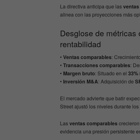
La directiva anticipa que las
ventas 
alinea con las proyecciones más opt
Desglose de métricas 
rentabilidad
•
Ventas comparables
: Crecimient
•
Transacciones comparables
: D
•
Margen bruto
: Situado en el
33%
•
Inversión M&A
: Adquisición de
SR
El mercado advierte que batir expe
Street ajustó los niveles durante lo
Las
ventas comparables
creciero
evidencia una presión persistente en