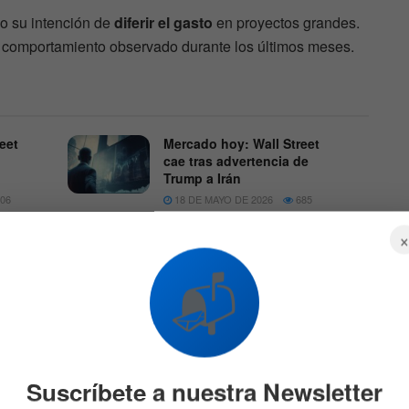
o su intención de
diferir el gasto
en proyectos grandes.
l comportamiento observado durante los últimos meses.
eet
Mercado hoy: Wall Street
cae tras advertencia de
Trump a Irán
06
18 DE MAYO DE 2026
685
📬
traron un ligero avance previo a la apertura. Los
ante la publicación de los resultados trimestrales
Suscríbete a nuestra Newsletter