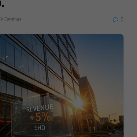
.
0
En
Earnings