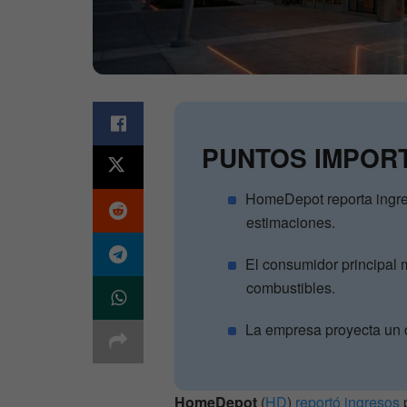
PUNTOS IMPOR
HomeDepot reporta ingr
estimaciones.
El consumidor principal 
combustibles.
La empresa proyecta un c
HomeDepot
(
HD
)
reportó ingresos