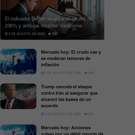
El indicador Buffett alcanza un récord del
230% y anticipa retornos mediocres
3 DE AGOSTO DE 2026
582
Mercado hoy: El crudo cae y
se moderan temores de
inflación
3 DE AGOSTO DE 2026
553
Trump cancela el ataque
contra Irán al asegurar que
alcanzó las bases de un
acuerdo
2 DE AGOSTO DE 2026
591
Mercado hoy: Acciones
suben por un débil reporte de