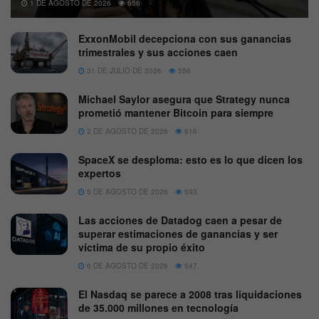
1 DE AGOSTO DE 2026
656
ExxonMobil decepciona con sus ganancias
trimestrales y sus acciones caen
31 DE JULIO DE 2026
556
Michael Saylor asegura que Strategy nunca
prometió mantener Bitcoin para siempre
2 DE AGOSTO DE 2026
616
SpaceX se desploma: esto es lo que dicen los
expertos
5 DE AGOSTO DE 2026
593
Las acciones de Datadog caen a pesar de
superar estimaciones de ganancias y ser
víctima de su propio éxito
6 DE AGOSTO DE 2026
547
El Nasdaq se parece a 2008 tras liquidaciones
de 35.000 millones en tecnología