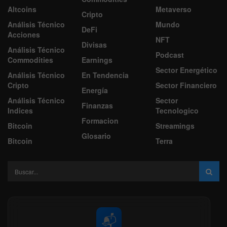
Altcoins
Metaverso
Cripto
Análisis Técnico
Mundo
DeFi
Acciones
NFT
Divisas
Análisis Técnico
Podcast
Commodities
Earnings
Sector Energético
Análisis Técnico
En Tendencia
Cripto
Sector Financiero
Energía
Análisis Técnico
Sector
Finanzas
Indices
Tecnologico
Formacion
Bitcoin
Streamings
Glosario
Bitcoin
Terra
📬